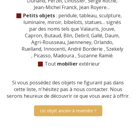
Dunand, Perzel, Linossier, Serge Roche,
Jean-Michel Franck, Jean Royere…
Petits objets
: pendule, tableau, sculpture,
luminaire, miroir, bibelots, statues… signés
par des noms tels que Valauris, Jouve,
Capron, Butaud, Blin, Debril, Gallé, Daum,
Agri-Rousseau, Jaenneney, Orlando,
Ruelland, Innocenti, André Borderie , Szekely
, Picasso, Madoura , Suzanne Ramié.
Tout
mobilier
extérieur
Si vous possédez des objets ne figurant pas dans
cette liste, n'hésitez pas à nous contacter. Nous
serons heureux de découvrir ce que vous avez à offrir.
Un objet ancien à revendre ?