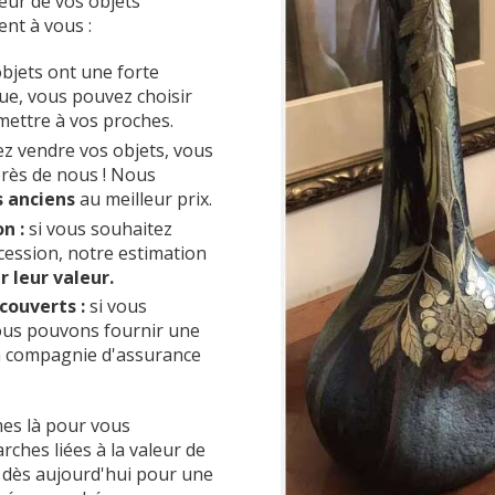
eur de vos objets
ent à vous :
objets ont une forte
ue, vous pouvez choisir
smettre à vos proches.
ez vendre vos objets, vous
près de nous ! Nous
s anciens
au meilleur prix.
n :
si vous souhaitez
cession, notre estimation
 leur valeur.
 couverts :
si vous
ous pouvons fournir une
la compagnie d'assurance
es là pour vous
hes liées à la valeur de
 dès aujourd'hui pour une