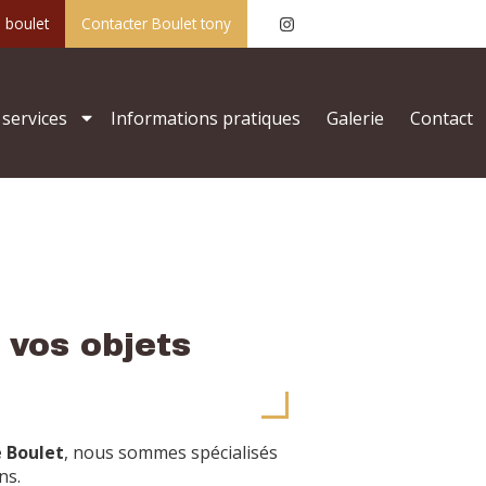
e boulet
Contacter Boulet tony
services
Informations pratiques
Galerie
Contact
 vos objets
e Boulet
, nous sommes spécialisés
ns.