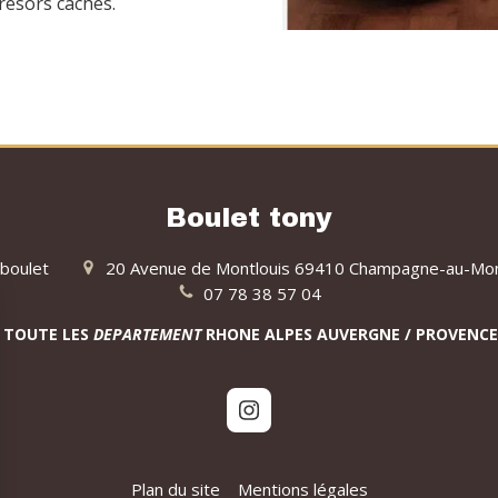
résors cachés.
Boulet tony
 boulet
20 Avenue de Montlouis
69410
Champagne-au-Mon
07 78 38 57 04
 TOUTE LES
DEPARTEMENT
RHONE ALPES AUVERGNE / PROVENCE
Plan du site
Mentions légales