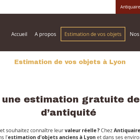
Antiquair
Accueil
A propos
Estimation de vos objets
Nos 
Estimation de vos objets à Lyon
ne estimation gratuite de
d’antiquité
et souhaitez connaître leur
valeur réelle ?
Chez
Antiquair
s l'
estimation d'objets anciens
à
Lyon
et dans ses enviro